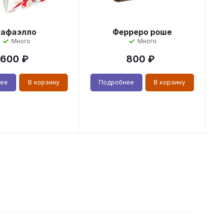
Рафаэлло
Ферреро роше
Много
Много
600
₽
800
₽
нее
В корзину
Подробнее
В корзину