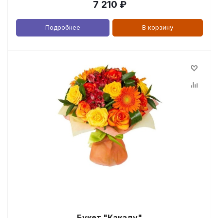
7 210
₽
Подробнее
В корзину
Букет "Какаду"