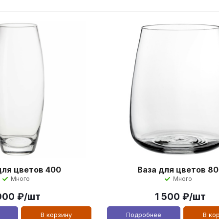
для цветов 400
Ваза для цветов 8
Много
Много
900
₽
/шт
1 500
₽
/шт
В корзину
Подробнее
В ко