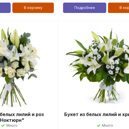
В корзину
Подробнее
В ко
 белых лилий и роз
Букет из белых лилий и х
"Ноктюрн"
Много
Много