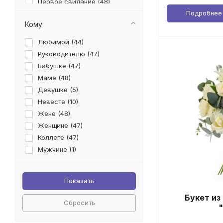
Первое свидание (
48
)
Подробнее
Последний звонок (
27
)
Кому
Рождение ребенка (
19
)
Рождество (
4
)
Любимой (
44
)
Свадьба (
6
)
Руководителю (
47
)
Татьянин день (
38
)
Бабушке (
47
)
Юбилей (
22
)
Маме (
48
)
Девушке (
5
)
Невесте (
10
)
Жене (
48
)
Женщине (
47
)
Коллеге (
47
)
Мужчине (
1
)
Подруге (
5
)
Ребенку (
18
)
Сестре (
5
)
Букет из
Сбросить