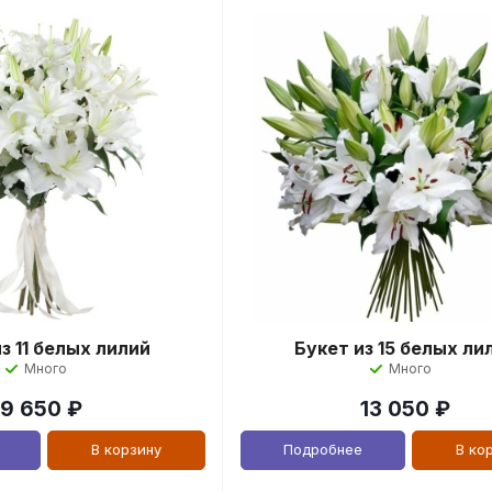
з 11 белых лилий
Букет из 15 белых ли
Много
Много
9 650
₽
13 050
₽
В корзину
Подробнее
В ко