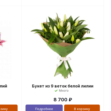
илий
Букет из 9 веток белой лилии
Много
8 700
₽
рзину
Подробнее
В корзину