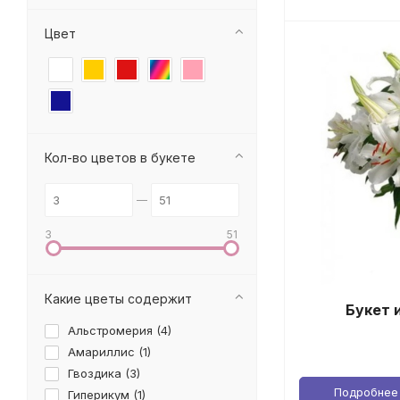
Цвет
Кол-во цветов в букете
3
51
Какие цветы содержит
Букет 
Альстромерия (
4
)
Амариллис (
1
)
Гвоздика (
3
)
Подробнее
Гиперикум (
1
)