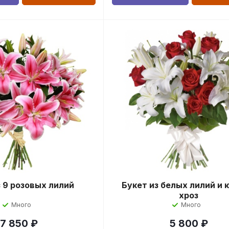
з 9 розовых лилий
Букет из белых лилий и 
хроз
Много
Много
7 850
₽
5 800
₽