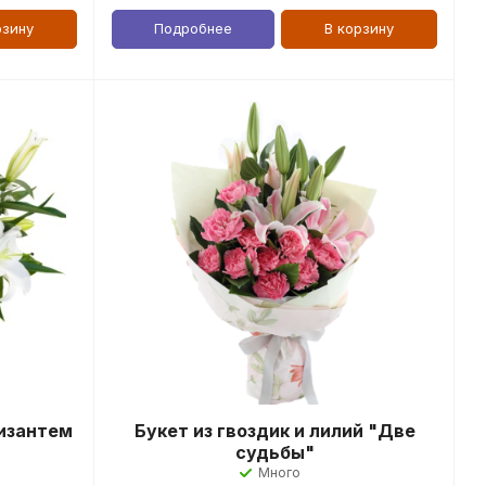
рзину
Подробнее
В корзину
ризантем
Букет из гвоздик и лилий "Две
судьбы"
Много