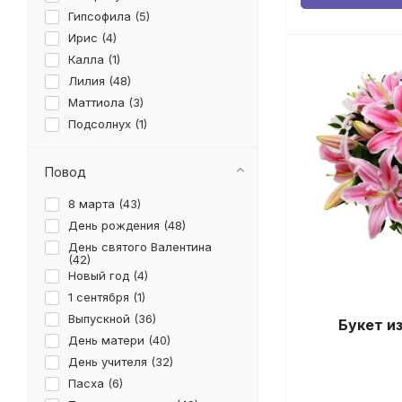
Гипсофила (
5
)
Ирис (
4
)
Калла (
1
)
Лилия (
48
)
Маттиола (
3
)
Подсолнух (
1
)
Ранункулюс (
1
)
Роза (
20
)
Повод
Солидаго (
1
)
8 марта (
43
)
Статица (
2
)
День рождения (
48
)
Тюльпан (
2
)
День святого Валентина
Хризантема (
3
)
(
42
)
Эустома (
1
)
Новый год (
4
)
1 сентября (
1
)
Выпускной (
36
)
Букет и
День матери (
40
)
День учителя (
32
)
Пасха (
6
)