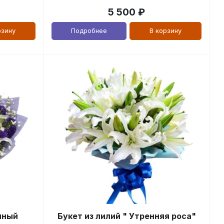
5 500
₽
рзину
Подробнее
В корзину
мный
Букет из лилий " Утренняя роса"