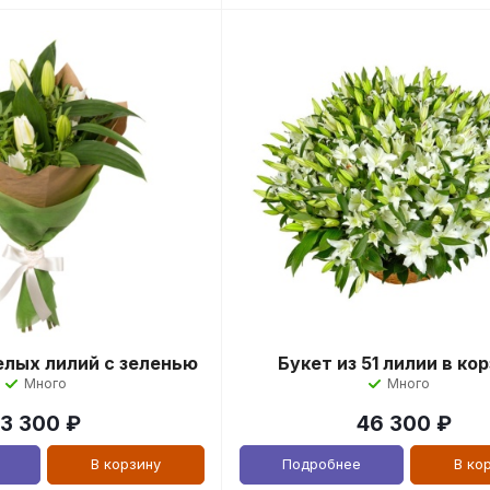
белых лилий с зеленью
Букет из 51 лилии в ко
Много
Много
3 300
₽
46 300
₽
В корзину
Подробнее
В ко