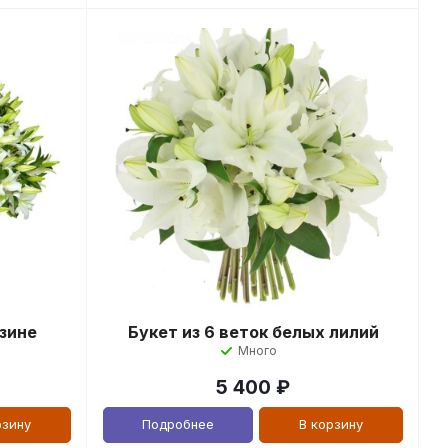
рзине
Букет из 6 веток белых лилий
Много
5 400
₽
рзину
Подробнее
В корзину