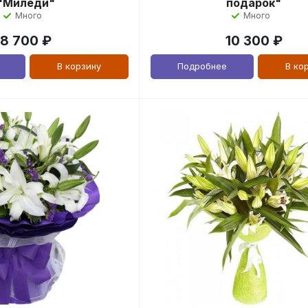
"Миледи"
подарок"
Много
Много
8 700
₽
10 300
₽
В корзину
Подробнее
В ко