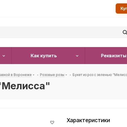
Ку
Как купить
Реквизиты
тавкой в Воронеже
-
Розовые розы
-
Букет из роз с зеленью "Мелис
 "Мелисса"
Характеристики