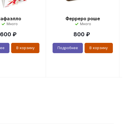
Рафаэлло
Ферреро роше
Много
Много
600
₽
800
₽
нее
В корзину
Подробнее
В корзину