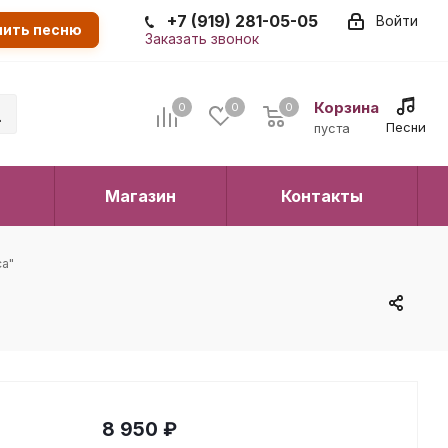
+7 (919) 281-05-05
Войти
пить песню
Заказать звонок
Корзина
0
0
0
0
Песни
пуста
Магазин
Контакты
са"
8 950
₽