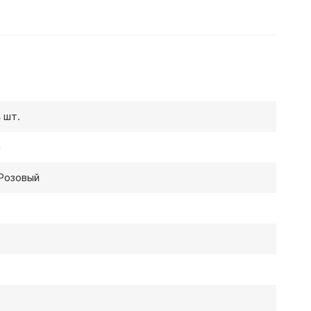
4 шт.
а
Розовый