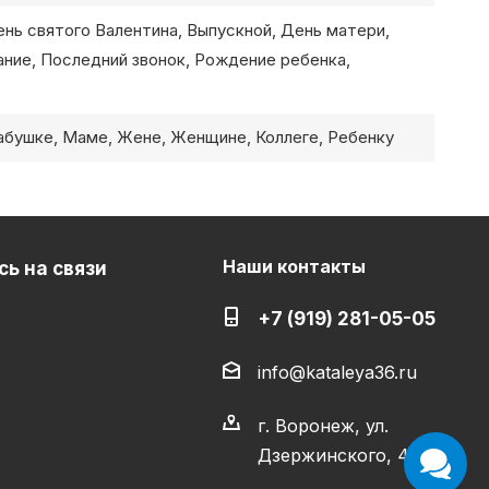
ень святого Валентина, Выпускной, День матери,
ание, Последний звонок, Рождение ребенка,
бушке, Маме, Жене, Женщине, Коллеге, Ребенку
Наши контакты
ь на связи
+7 (919) 281-05-05
info@kataleya36.ru
г. Воронеж, ул.
Дзержинского, 4