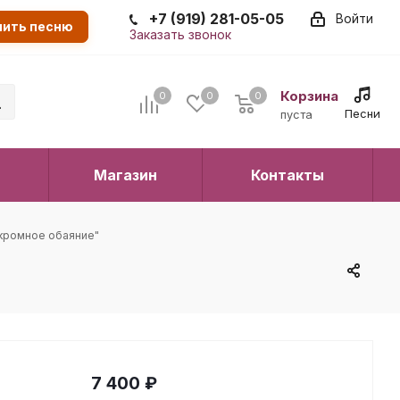
+7 (919) 281-05-05
Войти
пить песню
Заказать звонок
Корзина
0
0
0
0
Песни
пуста
Магазин
Контакты
Скромное обаяние"
7 400
₽