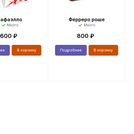
Рафаэлло
Ферреро роше
Много
Много
600
₽
800
₽
нее
В корзину
Подробнее
В корзину