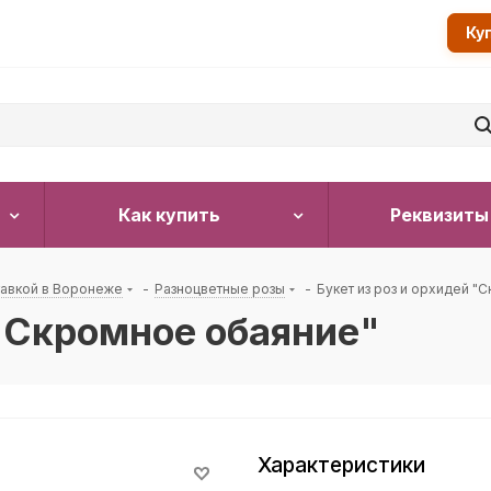
Ку
Как купить
Реквизиты
тавкой в Воронеже
-
Разноцветные розы
-
Букет из роз и орхидей "
 "Скромное обаяние"
Характеристики