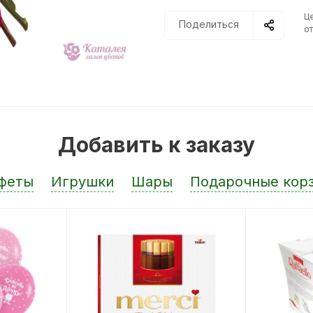
Ц
Поделиться
от
Добавить к заказу
феты
Игрушки
Шары
Подарочные кор