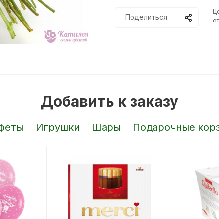
Ц
Поделиться
от
Добавить к заказу
феты
Игрушки
Шары
Подарочные кор