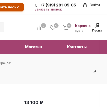
+7 (919) 281-05-05
Войти
пить песню
Заказать звонок
Корзина
0
0
0
0
Песни
пуста
Магазин
Контакты
Миранда"
13 100
₽