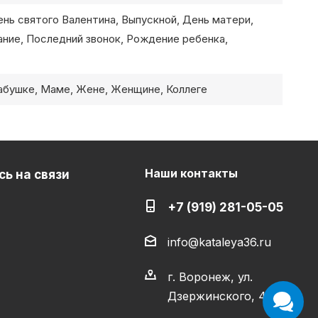
ень святого Валентина, Выпускной, День матери,
ание, Последний звонок, Рождение ребенка,
абушке, Маме, Жене, Женщине, Коллеге
Наши контакты
ь на связи
+7 (919) 281-05-05
info@kataleya36.ru
г. Воронеж, ул.
Дзержинского, 4