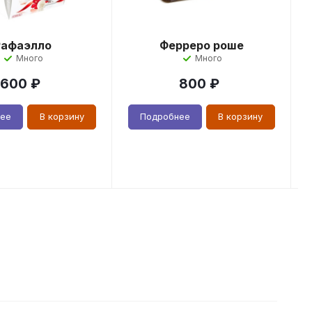
Рафаэлло
Ферреро роше
Много
Много
600
₽
800
₽
нее
В корзину
Подробнее
В корзину