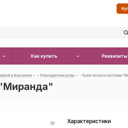
Ку
Как купить
Реквизиты
тавкой в Воронеже
-
Разноцветные розы
-
Букет из роз и эустомы "
 "Миранда"
Характеристики