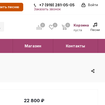
+7 (919) 281-05-05
Войти
пить песню
Заказать звонок
Корзина
0
0
0
0
Песни
пуста
Магазин
Контакты
22 800
₽