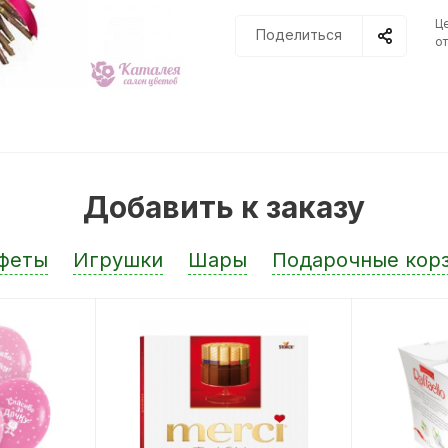
Ц
Поделиться
от
Добавить к заказу
феты
Игрушки
Шары
Подарочные кор