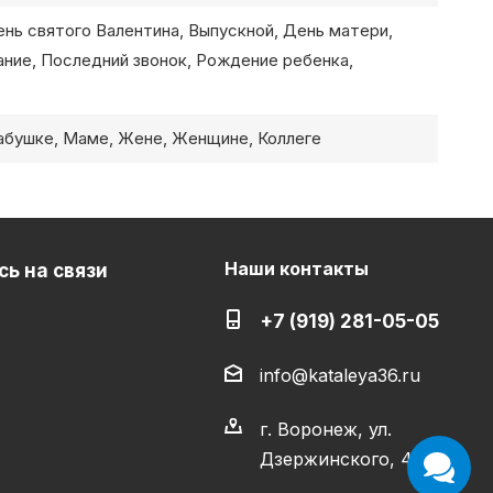
ень святого Валентина, Выпускной, День матери,
ание, Последний звонок, Рождение ребенка,
абушке, Маме, Жене, Женщине, Коллеге
Наши контакты
ь на связи
+7 (919) 281-05-05
info@kataleya36.ru
г. Воронеж, ул.
Дзержинского, 4