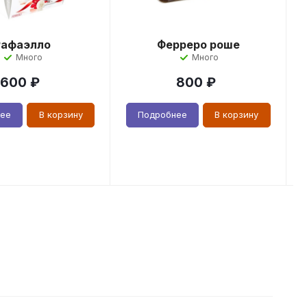
Рафаэлло
Ферреро роше
Много
Много
600
₽
800
₽
нее
В корзину
Подробнее
В корзину