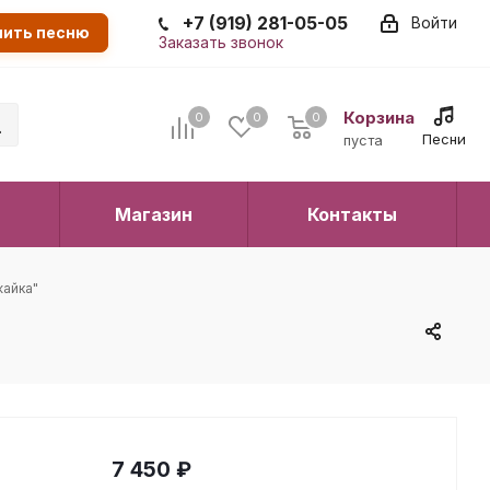
+7 (919) 281-05-05
Войти
пить песню
Заказать звонок
Корзина
0
0
0
0
Песни
пуста
Магазин
Контакты
жайка"
7 450
₽