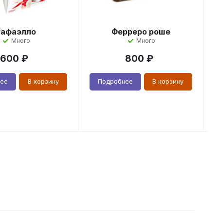
Рафаэлло
Ферреро роше
Много
Много
600
₽
800
₽
нее
В корзину
Подробнее
В корзину