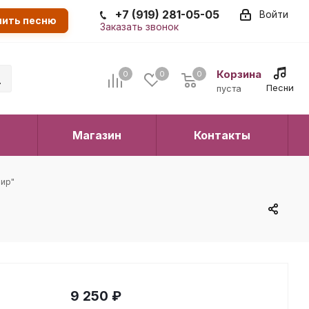
+7 (919) 281-05-05
Войти
пить песню
Заказать звонок
Корзина
0
0
0
0
Песни
пуста
Магазин
Контакты
мир"
9 250
₽