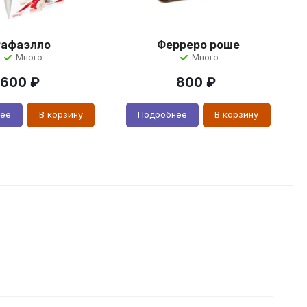
Рафаэлло
Ферреро роше
Много
Много
600
₽
800
₽
нее
В корзину
Подробнее
В корзину