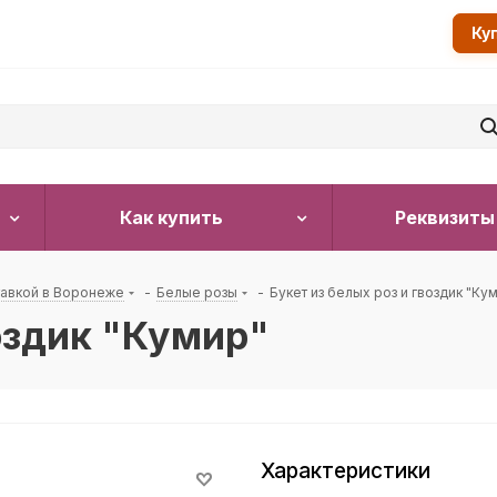
Ку
Как купить
Реквизиты
тавкой в Воронеже
-
Белые розы
-
Букет из белых роз и гвоздик "Ку
воздик "Кумир"
Характеристики