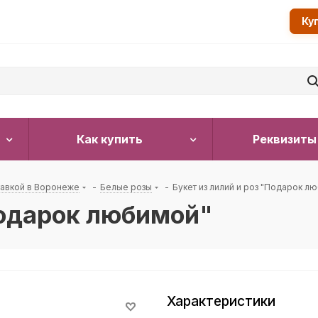
Ку
Как купить
Реквизиты
тавкой в Воронеже
-
Белые розы
-
Букет из лилий и роз "Подарок л
Подарок любимой"
Характеристики