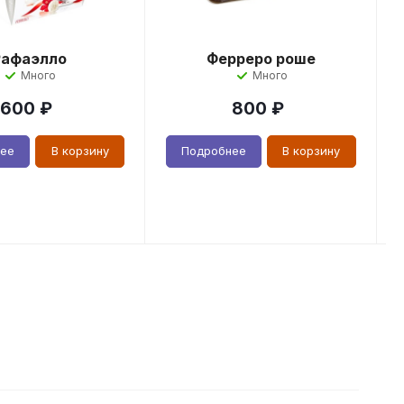
Рафаэлло
Ферреро роше
Много
Много
600
₽
800
₽
нее
В корзину
Подробнее
В корзину