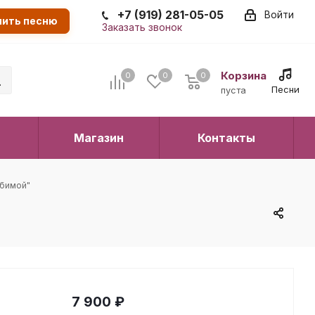
+7 (919) 281-05-05
Войти
пить песню
Заказать звонок
Корзина
0
0
0
0
Песни
пуста
Магазин
Контакты
юбимой"
7 900
₽