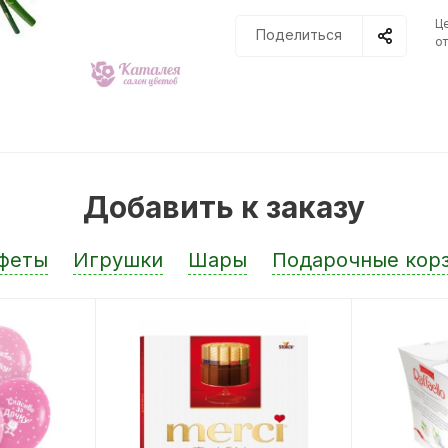
Ц
Поделиться
от
Добавить к заказу
феты
Игрушки
Шары
Подарочные кор