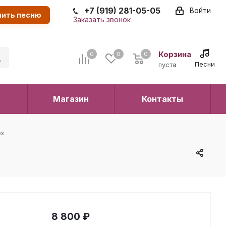
+7 (919) 281-05-05
Войти
пить песню
Заказать звонок
Корзина
0
0
0
0
Песни
пуста
Магазин
Контакты
оз
8 800
₽