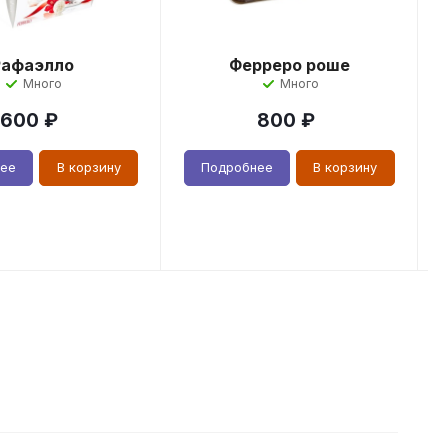
Рафаэлло
Ферреро роше
Много
Много
600
₽
800
₽
нее
В корзину
Подробнее
В корзину