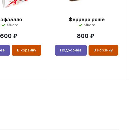
Рафаэлло
Ферреро роше
Много
Много
600
₽
800
₽
нее
В корзину
Подробнее
В корзину