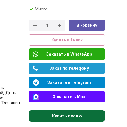
Много
В корзину
Купить в 1 клик
Заказать в WhatsApp
Заказ по телефону
Заказать в Telegram
нь
ой, День
Заказать в Max
ое
 Татьянин
Купить песню