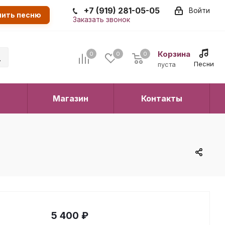
+7 (919) 281-05-05
Войти
пить песню
Заказать звонок
Корзина
0
0
0
0
Песни
пуста
Магазин
Контакты
5 400
₽