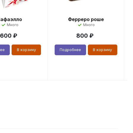
Рафаэлло
Ферреро роше
Много
Много
600
₽
800
₽
нее
В корзину
Подробнее
В корзину