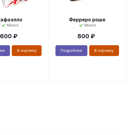
Рафаэлло
Ферреро роше
Много
Много
600
₽
800
₽
нее
В корзину
Подробнее
В корзину