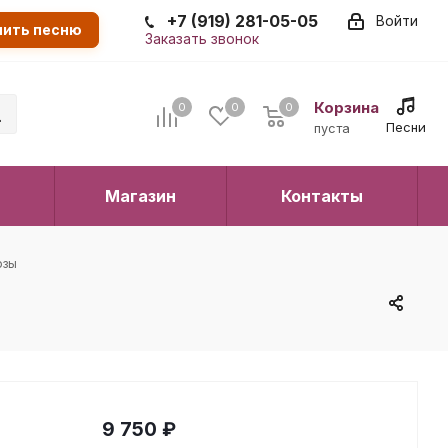
+7 (919) 281-05-05
Войти
пить песню
Заказать звонок
Корзина
0
0
0
0
Песни
пуста
Магазин
Контакты
озы
9 750
₽