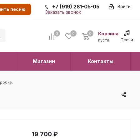
+7 (919) 281-05-05
Войти
пить песню
Заказать звонок
Корзина
0
0
0
0
Песни
пуста
Магазин
Контакты
оробке.
19 700
₽