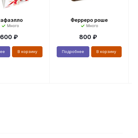
Рафаэлло
Ферреро роше
Много
Много
600
₽
800
₽
нее
В корзину
Подробнее
В корзину