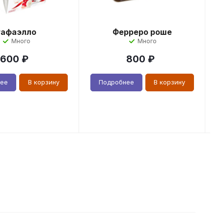
Рафаэлло
Ферреро роше
Много
Много
600
₽
800
₽
нее
В корзину
Подробнее
В корзину