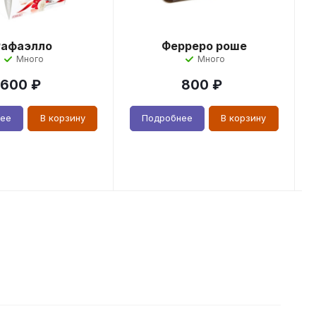
Рафаэлло
Ферреро роше
Много
Много
600
₽
800
₽
нее
В корзину
Подробнее
В корзину