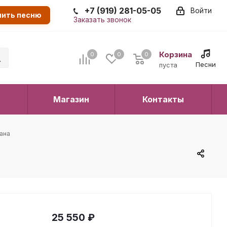
+7 (919) 281-05-05
Войти
пить песню
Заказать звонок
Корзина
0
0
0
0
Песни
пуста
Магазин
Контакты
пана
25 550
₽