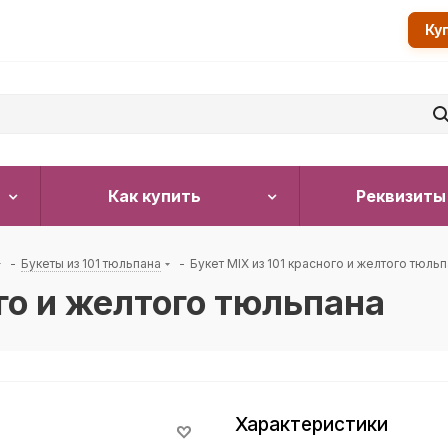
Ку
Как купить
Реквизиты
-
Букеты из 101 тюльпана
-
Букет MIX из 101 красного и желтого тюль
ого и желтого тюльпана
Характеристики