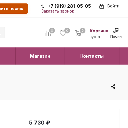
+7 (919) 281-05-05
Войти
пить песню
Заказать звонок
Корзина
0
0
0
0
Песни
пуста
Магазин
Контакты
5 730
₽