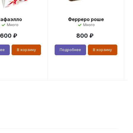
Рафаэлло
Ферреро роше
Много
Много
600
₽
800
₽
нее
В корзину
Подробнее
В корзину