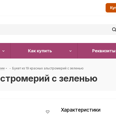
Ку
Как купить
Реквизиты
рии
-
Букет из 19 красных альстромерий с зеленью
ьстромерий с зеленью
Характеристики